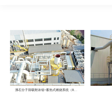
沸石分子筛吸附浓缩+蓄热式燃烧系统（RTO）