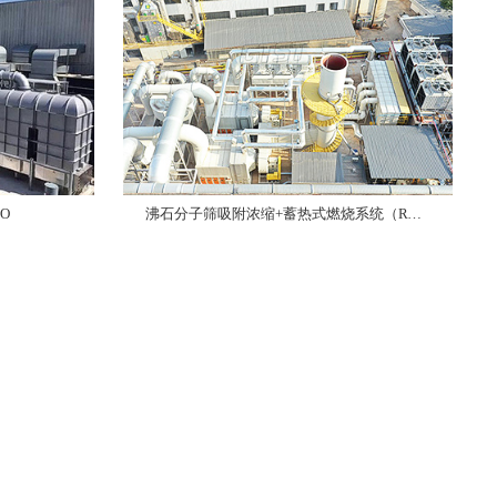
O
沸石分子筛吸附浓缩+蓄热式燃烧系统（RTO）