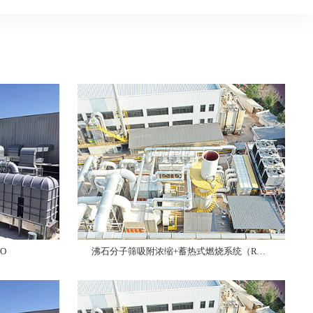
O
沸石分子筛吸附浓缩+蓄热式燃烧系统（RTO）