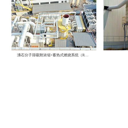
沸石分子筛吸附浓缩+蓄热式燃烧系统（RTO）