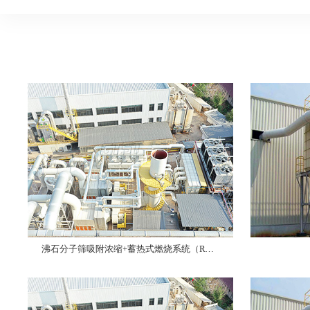
沸石分子筛吸附浓缩+蓄热式燃烧系统（RTO）